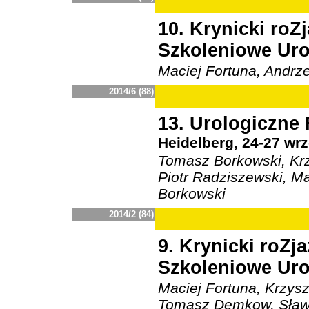
10. Krynicki ro
Szkoleniowe Ur
Maciej Fortuna, Andrz
2014/6 (88)
13. Urologiczn
Heidelberg, 24-27 wrz
Tomasz Borkowski, Krz
Piotr Radziszewski, M
Borkowski
2014/2 (84)
9. Krynicki roZ
Szkoleniowe Ur
Maciej Fortuna, Krzysz
Tomasz Demkow, Sławo