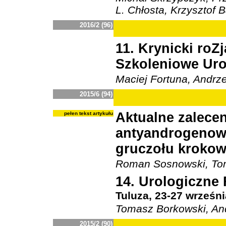
L. Chłosta, Krzysztof 
2016/2 (96)
11. Krynicki ro
Szkoleniowe Ur
Maciej Fortuna, Andrz
2015/6 (94)
Aktualne zalecen
pełen tekst artykułu
antyandrogenow
gruczołu kroko
Roman Sosnowski, To
14. Urologiczn
Tuluza, 23-27 wrześni
Tomasz Borkowski, An
2015/2 (90)