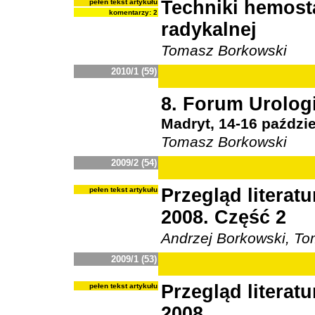
Techniki hemost
pełen tekst artykułu
komentarzy: 2
radykalnej
Tomasz Borkowski
2010/1 (59)
8. Forum Urolog
Madryt, 14-16 paździe
Tomasz Borkowski
2009/2 (54)
Przegląd literat
pełen tekst artykułu
2008. Część 2
Andrzej Borkowski, T
2009/1 (53)
Przegląd literat
pełen tekst artykułu
2008