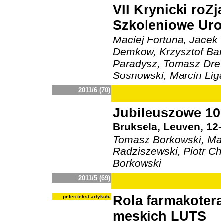
VII Krynicki ro
Szkoleniowe Ur
Maciej Fortuna, Jacek
Demkow, Krzysztof Bar,
Paradysz, Tomasz Dre
Sosnowski, Marcin Lig
2011/6 (70)
Jubileuszowe 10
Bruksela, Leuven, 12-
Tomasz Borkowski, Mar
Radziszewski, Piotr Ch
Borkowski
2011/5 (69)
Rola farmakotera
pełen tekst artykułu
męskich LUTS