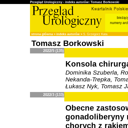
Przegląd Urologiczny - indeks autorów: Tomasz Borkowski
bieżąc
numery arc
strona główna
>
indeks autorów
>
S. Grzegorz Kata
Tomasz Borkowski
2022/5 (135)
Konsola chirurg
Dominika Szuberla, R
Nekanda-Trepka, Tomas
Łukasz Nyk, Tomasz 
2022/3 (133)
Obecne zastoso
gonadoliberyny 
chorych z rakie