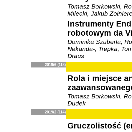
Tomasz Borkowski, Ro
Milecki, Jakub Żołnier
Instrumenty End
robotowym da Vi
Dominika Szuberla, R
Nekanda-, Trepka, To
Draus
2019/6 (118)
Rola i miejsce 
zaawansowanego
Tomasz Borkowski, Ro
Dudek
2019/2 (114)
Gruczolistość (