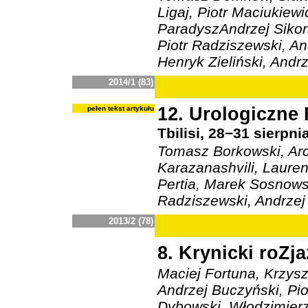
Ligaj, Piotr Maciukiewi
ParadyszAndrzej Siko
Piotr Radziszewski, An
Henryk Zieliński, And
2014/1 (83)
12. Urologiczn
pełen tekst artykułu
Tbilisi, 28−31 sierpnia
Tomasz Borkowski, Arc
Karazanashvili, Lauren
Pertia, Marek Sosnowsk
Radziszewski, Andrzej
2013/2 (78)
8. Krynicki roZj
Maciej Fortuna, Krzys
Andrzej Buczyński, Pio
Dybowski, Włodzimierz