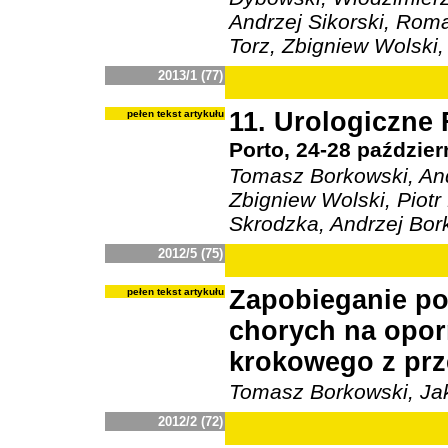
Andrzej Sikorski, Rom
Torz, Zbigniew Wolski,
2013/1 (77)
11. Urologiczn
pełen tekst artykułu
Porto, 24-28 paździer
Tomasz Borkowski, An
Zbigniew Wolski, Piotr
Skrodzka, Andrzej Bor
2012/5 (75)
Zapobieganie po
pełen tekst artykułu
chorych na opor
krokowego z prz
Tomasz Borkowski, Ja
2012/2 (72)