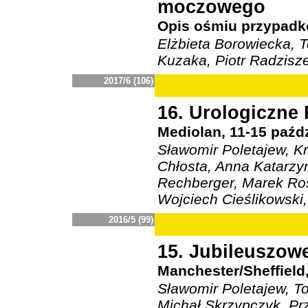
moczowego
Opis ośmiu przypadków
Elżbieta Borowiecka, 
Kuzaka, Piotr Radzisz
2017/6 (106)
16. Urologiczn
Mediolan, 11-15 paźdz
Sławomir Poletajew, Kr
Chłosta, Anna Katarzy
Rechberger, Marek Rosl
Wojciech Cieślikowski
2016/5 (99)
15. Jubileuszo
Manchester/Sheffield,
Sławomir Poletajew, T
Michał Skrzypczyk, Pr