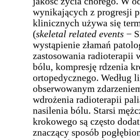
jakość życia chorego. W o
wynikających z progresji 
klinicznych używa się ter
(
skeletal related events
− S
wystąpienie złamań patolo
zastosowania radioterapii 
bólu, kompresję rdzenia k
ortopedycznego. Według li
obserwowanym zdarzeniem 
wdrożenia radioterapii pal
nasilenia bólu. Starsi męż
krokowego są często doda
znaczący sposób pogłębion