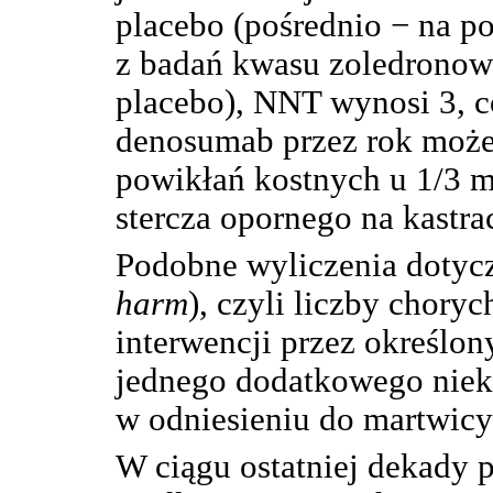
placebo (pośrednio − na p
z badań kwasu zoledrono
placebo), NNT wynosi 3, c
denosumab przez rok może
powikłań kostnych u 1/3 m
stercza opornego na kastra
Podobne wyliczenia dotyc
harm
), czyli liczby chory
interwencji przez określon
jednego dodatkowego niek
w odniesieniu do martwicy
W ciągu ostatniej dekady p