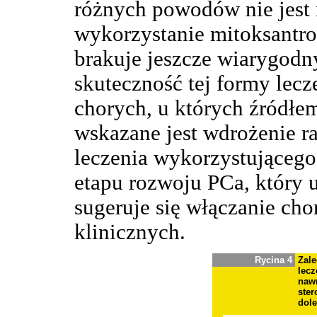
różnych powodów nie jest 
wykorzystanie mitoksantro
brakuje jeszcze wiarygod
skuteczność tej formy lecz
chorych, u których źródłem
wskazane jest wdrożenie ra
leczenia wykorzystującego
etapu rozwoju PCa, który 
sugeruje się włączanie ch
klinicznych.
Rycina 4
Zal
lec
naw
ster
dole