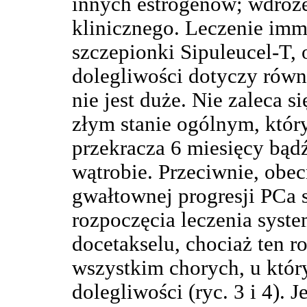
innych estrogenów; wdroż
klinicznego. Leczenie im
szczepionki Sipuleucel-T,
dolegliwości dotyczy równi
nie jest duże. Nie zaleca s
złym stanie ogólnym, któr
przekracza 6 miesięcy bądź
wątrobie. Przeciwnie, obe
gwałtownej progresji PCa
rozpoczęcia leczenia sys
docetakselu, chociaż ten r
wszystkim chorych, u któr
dolegliwości (ryc. 3 i 4). 