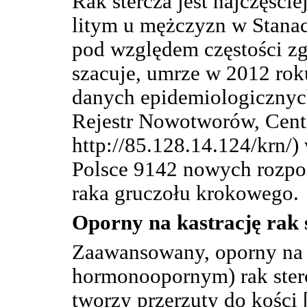
Rak stercza jest najczęśc
litym u mężczyzn w Stana
pod względem częstości zg
szacuje, umrze w 2012 ro
danych epidemiologicznyc
Rejestr Nowotworów, Cent
http://85.128.14.124/krn/
Polsce 9142 nowych rozpo
raka gruczołu krokowego.
Oporny na kastrację rak s
Zaawansowany, oporny na 
hormonoopornym) rak ste
tworzy przerzuty do kości 