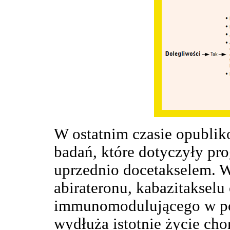
W ostatnim czasie opubli
badań, które dotyczyły pr
uprzednio docetakselem. 
abirateronu, kabazitakselu
immunomodulującego w pos
wydłuża istotnie życie ch