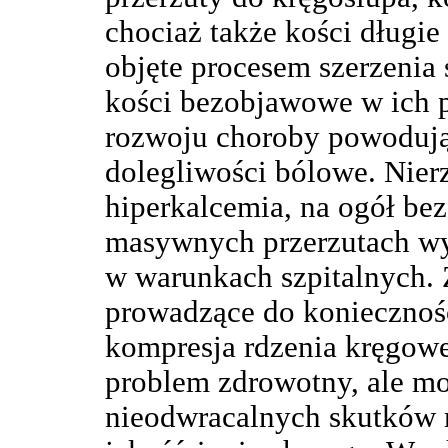
chociaż także kości długie
objęte procesem szerzenia 
kości bezobjawowe w ich 
rozwoju choroby powodują
dolegliwości bólowe. Nier
hiperkalcemia, na ogół be
masywnych przerzutach wy
w warunkach szpitalnych. 
prowadzące do koniecznośc
kompresja rdzenia kręgow
problem zdrowotny, ale m
nieodwracalnych skutków 