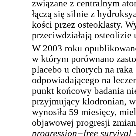
związane z centralnym ato
łączą się silnie z hydroks
kości przez osteoklasty. W
przeciwdziałają osteolizie
W 2003 roku opublikowan
w którym porównano zast
placebo u chorych na raka 
odpowiadającego na lecze
punkt końcowy badania nie
przyjmujący klodronian, w
wynosiła 59 miesięcy, miel
objawowej progresji zmian
progression−free survival
−