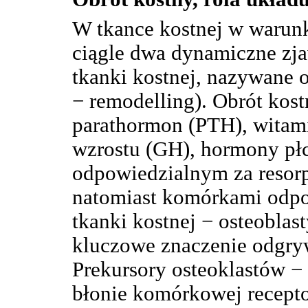
W tkance kostnej w warunk
ciągle dwa dynamiczne zjaw
tkanki kostnej, nazywane 
− remodelling). Obrót kost
parathormon (PTH), witam
wzrostu (GH), hormony pł
odpowiedzialnym za resorpc
natomiast komórkami odpo
tkanki kostnej − osteoblas
kluczowe znaczenie odg
Prekursory osteoklastów −
błonie komórkowej recepto