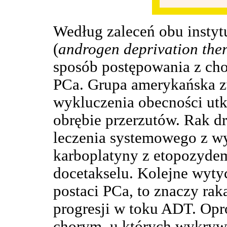
Według zaleceń obu instyt
(
androgen deprivation the
sposób postępowania z ch
PCa. Grupa amerykańska z
wykluczenia obecności u
obrębie przerzutów. Rak
leczenia systemowego z w
karboplatyny z etopozyde
docetakselu. Kolejne wytyc
postaci PCa, to znaczy rak
progresji w toku ADT. Opr
chorym, u których wykrywa