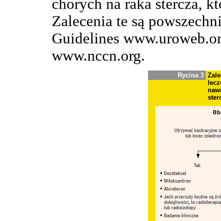
chorych na raka stercza, k
Zalecenia te są powszechn
Guidelines www.uroweb.o
www.nccn.org.
Rycina 3
Zal
lec
naw
ster