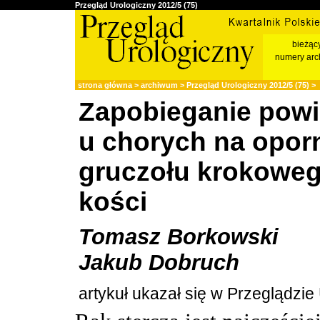
Przegląd Urologiczny 2012/5 (75)
bieżąc
numery arc
strona główna
>
archiwum
>
Przegląd Urologiczny 2012/5 (75)
>
Z
Zapobieganie powi
u chorych na oporn
gruczołu krokoweg
kości
Tomasz Borkowski
Jakub Dobruch
artykuł ukazał się w Przeglądzi