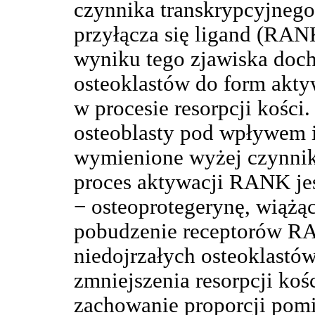
czynnika transkrypcyjneg
przyłącza się ligand (RAN
wyniku tego zjawiska doc
osteoklastów do form akty
w procesie resorpcji kośc
osteoblasty pod wpływem 
wymienione wyżej czynnik
proces aktywacji RANK je
− osteoprotegerynę, wiąż
pobudzenie receptorów R
niedojrzałych osteoklastów
zmniejszenia resorpcji ko
zachowanie proporcji pom