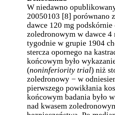
W niedawno opublikowan
20050103 [8] porównano 
dawce 120 mg podskórnie 
zoledronowym w dawce 4 
tygodnie w grupie 1904 ch
stercza opornego na kastr
końcowym było wykazanie, 
(
noninferiority trial
) niż s
zoledronowy − w odniesien
pierwszego powikłania k
końcowym badania było w
nad kwasem zoledronowym 