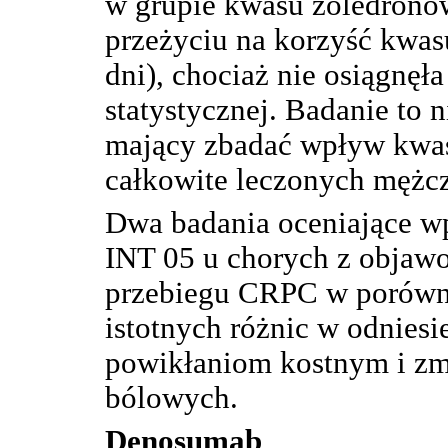
w grupie kwasu zoledrono
przeżyciu na korzyść kwa
dni), chociaż nie osiągnęł
statystycznej. Badanie to 
mający zbadać wpływ kwas
całkowite leczonych mężc
Dwa badania oceniające w
INT 05 u chorych z objaw
przebiegu CRPC w porówna
istotnych różnic w odniesi
powikłaniom kostnym i zmn
bólowych.
Denosumab