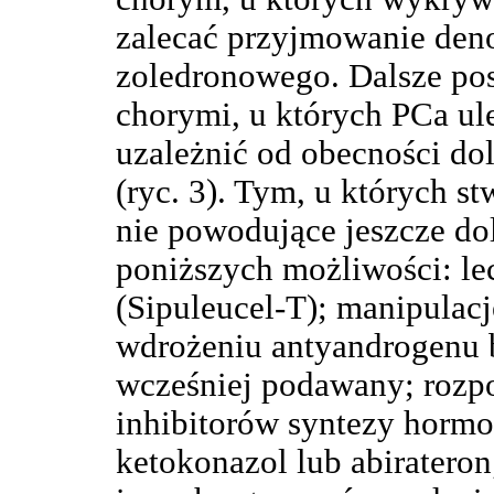
zalecać przyjmowanie de
zoledronowego. Dalsze p
chorymi, u których PCa ul
uzależnić od obecności dol
(ryc. 3). Tym, u których s
nie powodujące jeszcze dol
poniższych możliwości: l
(Sipuleucel-T); manipulac
wdrożeniu antyandrogenu b
wcześniej podawany; rozp
inhibitorów syntezy hormo
ketokonazol lub abiratero