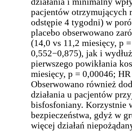
działania i minimalny wpł
pacjentów otrzymujących 
odstępie 4 tygodni) w poró
placebo obserwowano zaró
(14,0 vs 11,2 miesięcy, p
0,552−0,875), jak i wydłu
pierwszego powikłania kos
miesięcy, p = 0,00046; HR
Obserwowano również doda
działania u pacjentów prz
bisfosfoniany. Korzystnie 
bezpieczeństwa, gdyż w g
więcej działań niepożądan