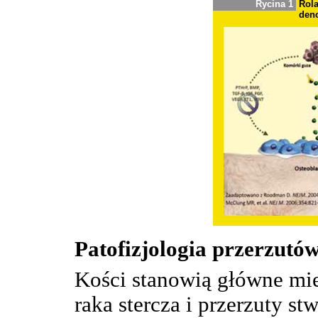
Rycina 1
Rola
den
Patofizjologia przerzutów
Kości stanowią główne mi
raka stercza i przerzuty st