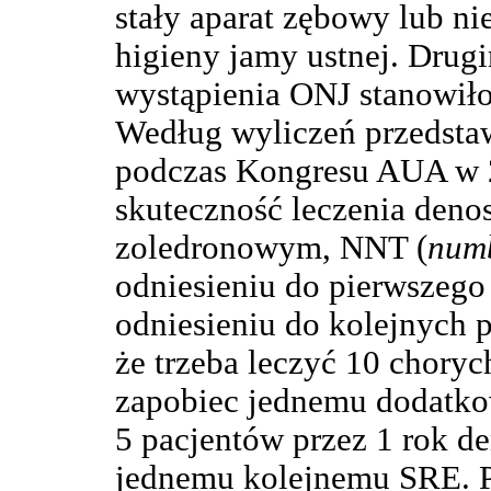
stały aparat zębowy lub n
higieny jamy ustnej. Drug
wystąpienia ONJ stanowiło
Według wyliczeń przedstaw
podczas Kongresu AUA w 2
skuteczność leczenia den
zoledronowym, NNT (
numb
odniesieniu do pierwszego
odniesieniu do kolejnych 
że trzeba leczyć 10 chory
zapobiec jednemu dodatk
5 pacjentów przez 1 rok 
jednemu kolejnemu SRE. 