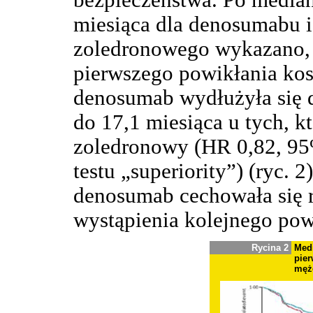
bezpieczeństwa. Po median
miesiąca dla denosumabu i
zoledronowego wykazano, 
pierwszego powikłania ko
denosumab wydłużyła się 
do 17,1 miesiąca u tych, 
zoledronowy (HR 0,82, 95
testu „superiority”) (ryc. 
denosumab cechowała się 
wystąpienia kolejnego pow
Rycina 2
Medi
pier
męż