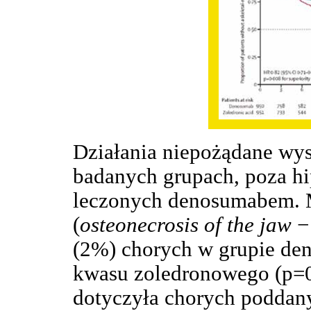
Działania niepożądane wy
badanych grupach, poza hi
leczonych denosumabem. M
(
osteonecrosis of the jaw
− 
(2%) chorych w grupie de
kwasu zoledronowego (p=0
dotyczyła chorych poddany