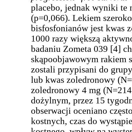
placebo, jednak wyniki te 
(p=0,066). Lekiem szerok
bisfosfonianów jest kwas 
1000 razy większą aktyw
badaniu Zometa 039 [4] c
skąpoobjawowym rakiem st
zostali przypisani do gru
lub kwas zoledronowy (N=
zoledronowy 4 mg (N=214)
dożylnym, przez 15 tygodni
obserwacji oceniano częst
kostnych, czas do wystąpi
kostnego, wpływ na wystę