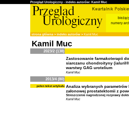
Przegląd Urologiczny - indeks autorów: Kamil Muc
bieżąc
numery arc
strona główna
>
indeks autorów
>
Kamil Muc
Kamil Muc
2023/2 (138)
Zastosowanie farmakoterapii d
siarczanu chondroityny (ialuril
warstwy GAG urotelium
Kamil Muc
2013/4 (80)
Analiza wybranych parametrów k
pełen tekst artykułu
załonowej prostatektomii z pow
Streszczenie nagrodzonej rozprawy dokto
Kamil Muc