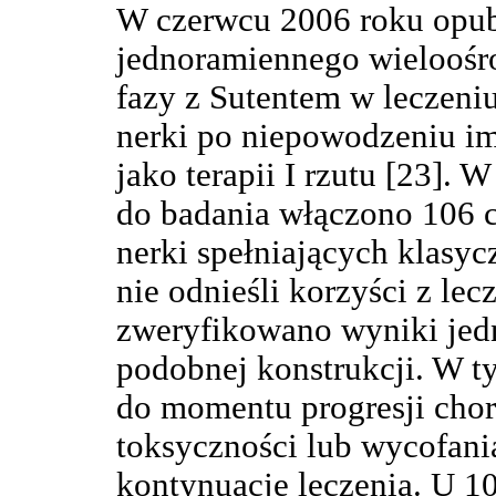
W czerwcu 2006 roku opub
jednoramiennego wieloośr
fazy z Sutentem w leczeni
nerki po niepowodzeniu im
jako terapii I rzutu [23]. 
do badania włączono 106 
nerki spełniających klasycz
nie odnieśli korzyści z le
zweryfikowano wyniki jed
podobnej konstrukcji. W t
do momentu progresji cho
toksyczności lub wycofani
kontynuację leczenia. U 10