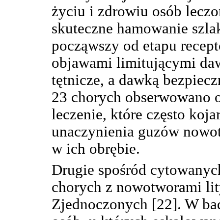
życiu i zdrowiu osób lec
skuteczne hamowanie szla
począwszy od etapu recept
objawami limitującymi dawk
tętnicze, a dawką bezpiecz
23 chorych obserwowano 
leczenie, które często koj
unaczynienia guzów nowot
w ich obrębie.
Drugie spośród cytowanych
chorych z nowotworami li
Zjednoczonych [22]. W bad