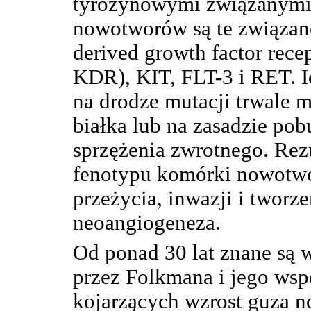
tyrozynowymi związanymi
nowotworów są te związane
derived growth factor rece
KDR), KIT, FLT-3 i RET. 
na drodze mutacji trwale 
białka lub na zasadzie po
sprzężenia zwrotnego. Re
fenotypu komórki nowotwor
przeżycia, inwazji i tworz
neoangiogeneza.
Od ponad 30 lat znane są 
przez Folkmana i jego wsp
kojarzących wzrost guza 