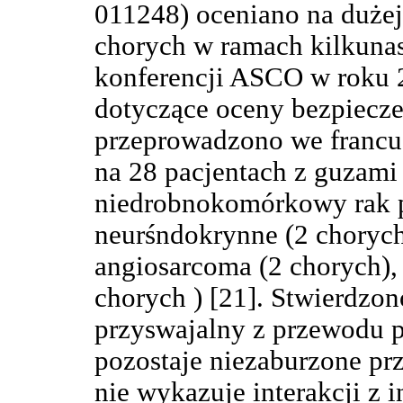
011248) oceniano na dużej
chorych w ramach kilkunas
konferencji ASCO w roku 2
dotyczące oceny bezpiecze
przeprowadzono we francu
na 28 pacjentach z guzami 
niedrobnokomórkowy rak p
neurśndokrynne (2 chorych
angiosarcoma (2 chorych), 
chorych ) [21]. Stwierdzon
przyswajalny z przewodu 
pozostaje niezaburzone pr
nie wykazuje interakcji z 