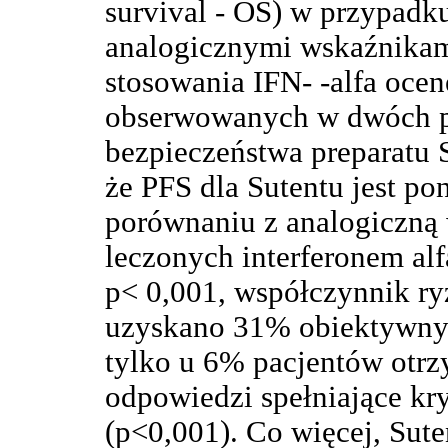
survival - OS) w przypadku
analogicznymi wskaźnika
stosowania IFN- -alfa ocen
obserwowanych w dwóch p
bezpieczeństwa preparatu Su
że PFS dla Sutentu jest p
porównaniu z analogiczną 
leczonych interferonem alf
p< 0,001, współczynnik ry
uzyskano 31% obiektywny
tylko u 6% pacjentów otrz
odpowiedzi spełniające kry
(p<0,001). Co więcej, Sute