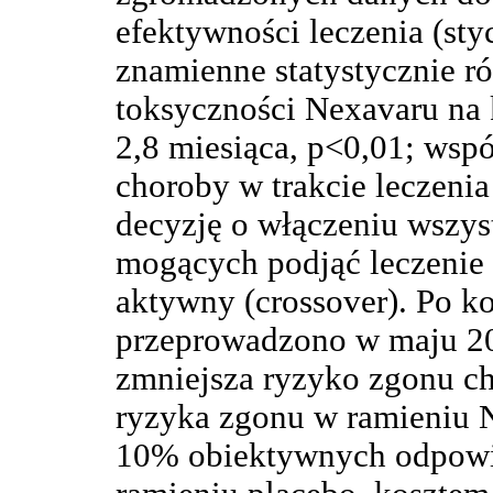
efektywności leczenia (st
znamienne statystycznie r
toksyczności Nexavaru na k
2,8 miesiąca, p<0,01; wspó
choroby w trakcie leczeni
decyzję o włączeniu wszys
mogących podjąć leczenie 
aktywny (crossover). Po ko
przeprowadzono w maju 20
zmniejsza ryzyko zgonu c
ryzyka zgonu w ramieniu N
10% obiektywnych odpowi