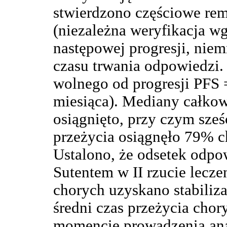
stwierdzono częściowe re
(niezależna weryfikacja w
następowej progresji, niem
czasu trwania odpowiedzi.
wolnego od progresji PFS 
miesiąca). Mediany całkow
osiągnięto, przy czym sze
przeżycia osiągnęło 79% 
Ustalono, że odsetek odpo
Sutentem w II rzucie lecz
chorych uzyskano stabiliz
średni czas przeżycia chory
momencie prowadzenia anal