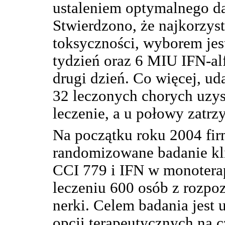
ustaleniem optymalnego d
Stwierdzono, że najkorzys
toksyczności, wyborem je
tydzień oraz 6 MIU IFN-al
drugi dzień. Co więcej, uda
32 leczonych chorych uzy
leczenie, a u połowy zatr
Na początku roku 2004 fi
randomizowane badanie kli
CCI 779 i IFN w monoterap
leczeniu 600 osób z rozpo
nerki. Celem badania jest
opcji terapeutycznych na c