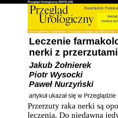
Przegląd Urologiczny 2007/5 (45)
bieżąc
numery arc
strona główna
>
archiwum
>
Przegląd Urologiczny 2007/5 (45)
>
L
Leczenie farmakol
nerki z przerzutami
Jakub Żołnierek
Piotr Wysocki
Paweł Nurzyński
artykuł ukazał się w Przeglądzi
Przerzuty raka nerki są o
leczenia. Do niedawna jed