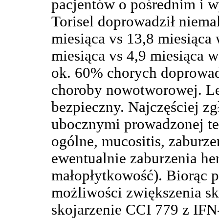
pacjentów o pośrednim i 
Torisel doprowadził niema
miesiąca vs 13,8 miesiąca 
miesiąca vs 4,9 miesiąca 
ok. 60% chorych doprowad
choroby nowotworowej. Le
bezpieczny. Najczęściej z
ubocznymi prowadzonej ter
ogólne, mucositis, zaburze
ewentualnie zaburzenia he
małopłytkowość). Biorąc p
możliwości zwiększenia sk
skojarzenie CCI 779 z IFN-