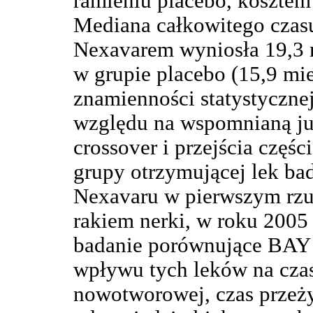
ramieniu placebo, kosztem
Mediana całkowitego czasu
Nexavarem wyniosła 19,3 m
w grupie placebo (15,9 mies
znamienności statystycznej
względu na wspomnianą ju
crossover i przejścia częś
grupy otrzymującej lek ba
Nexavaru w pierwszym rzuc
rakiem nerki, w roku 200
badanie porównujące BAY 
wpływu tych leków na czas
nowotworowej, czas przeży