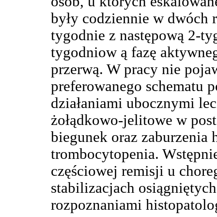
osób, u których eskalowa
były codziennie w dwóch r
tygodnie z następową 2-ty
tygodniow ą fazę aktywneg
przerwą. W pracy nie poja
preferowanego schematu p
działaniami ubocznymi lecz
żołądkowo-jelitowe w post
biegunek oraz zaburzenia h
trombocytopenia. Wstępni
częściowej remisji u chore
stabilizacjach osiągniętyc
rozpoznaniami histopatolo