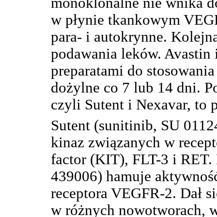
monoklonalne nie wnika do
w płynie tkankowym VEGF,
para- i autokrynne. Kolejn
podawania leków. Avastin i
preparatami do stosowania
dożylne co 7 lub 14 dni. 
czyli Sutent i Nexavar, to 
Sutent (sunitinib, SU 0112
kinaz związanych w recep
factor (KIT), FLT-3 i RET.
439006) hamuje aktywność 
receptora VEGFR-2. Dał si
w różnych nowotworach, w 