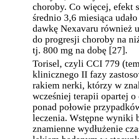
choroby. Co więcej, efekt 
średnio 3,6 miesiąca udał
dawkę Nexavaru również u 
do progresji choroby na ni
tj. 800 mg na dobę [27].
Torisel, czyli CCI 779 (te
klinicznego II fazy zasto
rakiem nerki, którzy w zna
wcześniej terapii opartej o
ponad połowie przypadków 
leczenia. Wstępne wyniki b
znamienne wydłużenie cza