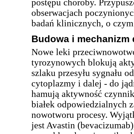
postępu choroby. Przypusz
obserwacjach poczyniony
badań klinicznych, o czym
Budowa i mechanizm d
Nowe leki przeciwnowotwo
tyrozynowych blokują akt
szlaku przesyłu sygnału o
cytoplazmy i dalej - do j
hamują aktywność czynnikó
białek odpowiedzialnych z
nowotworu procesy. Wyjąt
jest Avastin (bevacizumab)