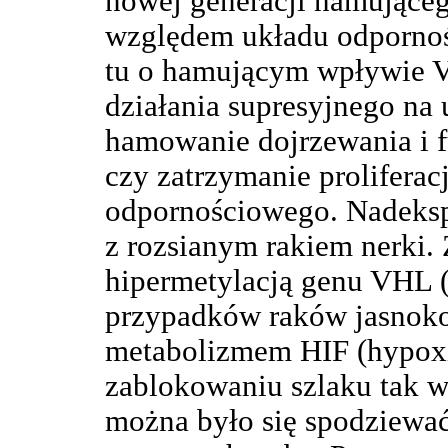
nowej generacji hamujące
względem układu odporno
tu o hamującym wpływie V
działania supresyjnego na
hamowanie dojrzewania i 
czy zatrzymanie prolifera
odpornościowego. Nadekspr
z rozsianym rakiem nerki. 
hipermetylacją genu VHL 
przypadków raków jasnokom
metabolizmem HIF (hypoxia
zablokowaniu szlaku tak w
można było się spodziewa