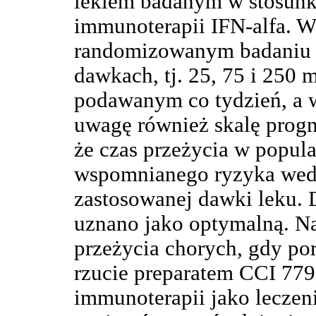
lekiem badanym w stosunk
immunoterapii IFN-alfa. 
randomizowanym badaniu T
dawkach, tj. 25, 75 i 250
podawanym co tydzień, a w
uwagę również skalę progn
że czas przeżycia w popula
wspomnianego ryzyka wedł
zastosowanej dawki leku.
uznano jako optymalną. Na
przeżycia chorych, gdy p
rzucie preparatem CCI 779
immunoterapii jako leczeni