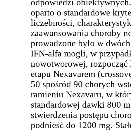
odpowiedzi obiektywnych. 
oparto o standardowe kryt
liczebności, charakterysty
zaawansowania choroby n
prowadzone było w dwóch 
IFN-alfa mogli, w przypad
nowotworowej, rozpocząć 
etapu Nexavarem (crossover
50 spośród 90 chorych wst
ramieniu Nexavaru, w któ
standardowej dawki 800 m
stwierdzenia postępu cho
podnieść do 1200 mg. Stało