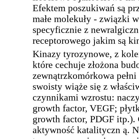
Efektem poszukiwań są prz
małe molekuły - związki wi
specyficznie z newralgicz
receptorowego jakim są ki
Kinazy tyrozynowe, z kole
które cechuje złożona bud
zewnątrzkomórkowa pełni r
swoisty wiąże się z właści
czynnikami wzrostu: naczy
growth factor, VEGF; płyt
growth factor, PDGF itp.
aktywność katalityczn ą. 