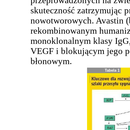
przeprowadzonych na zwie
skuteczność zatrzymując p
nowotworowych. Avastin (
rekombinowanym humaniz
monoklonalnym klasy IgG, 
VEGF i blokującym jego p
błonowym.
Tabela 1