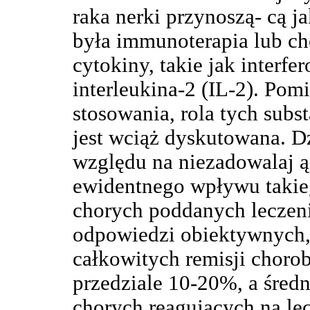
raka nerki przynoszą- cą j
była immunoterapia lub c
cytokiny, takie jak interfer
interleukina-2 (IL-2). Pom
stosowania, rola tych subst
jest wciąż dyskutowana. Dz
względu na niezadowalaj ą
ewidentnego wpływu takie
chorych poddanych lecze
odpowiedzi obiektywnych,
całkowitych remisji chorob
przedziale 10-20%, a średn
chorych reagujących na lec